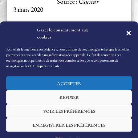
Source :
Causeur
3 mars 2020
Gérer le consentement aux
2021
cookies
La modernité en
Pour offrir les meilleures expériences, nous utilisons des technologies telles que les cookies
pour stocker et/ou accéder aux informations des appareils. Le fait de consentir à ces
croisade contre la
technologies nous permettra de traiter des données telles que le comportement de
France éternelle
navigation ou les ID uniques sur ce site.
Source :
Valeurs Actuelles
15 avril 2021
ACCEPTER
REFUSER
La Crète et l’Europe
Source : Boulevard
VOIR LES PRÉFÉRENCES
Voltaire
3 octobre 2021
ENREGISTRER LES PRÉFÉRENCES