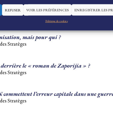
, la malice de Poutine et la bêtise occidentale
REFUSER
VOIR LES PRÉFÉRENCES
ENREGISTRER LES P
des Stratèges
Politique de cookies
isation, mais pour qui ?
des Stratèges
i derrière le « roman de Zaporijia » ?
des Stratèges
 commettent l’erreur capitale dans une guerre
des Stratèges