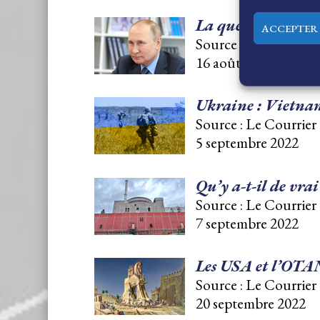
La question du blé
ACCEPTER
Source : Le Courrier 
16 août 2022
Ukraine : Vietnam
Source : Le Courrier 
5 septembre 2022
Qu’y a-t-il de vra
Source : Le Courrier 
7 septembre 2022
Les USA et l’OTAN
Source : Le Courrier 
20 septembre 2022