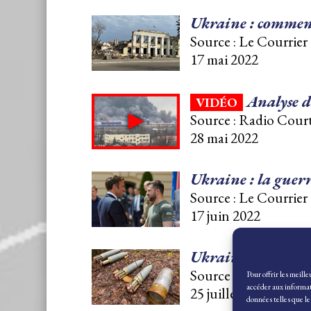
Ukraine : comment 
Source : Le Courrier 
17 mai 2022
Analyse d
VIDÉO
Source : Radio Court
28 mai 2022
Ukraine : la guer
Source : Le Courrier 
17 juin 2022
Ukraine : il y a 
Source : Le Courrier 
Pour offrir les meill
accéder aux informati
25 juillet 2022
données telles que l