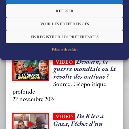
Il faut
VIDÉO
REFUSER
éliminer en urgence la
principale menace de
VOIR LES PRÉFÉRENCES
l’Occident !
Source : Géopolitique profonde
ENREGISTRER LES PRÉFÉRENCES
21 novembre 2024
Politique de cookies
Demain, la
VIDÉO
guerre mondiale ou la
révolte des nations ?
Source : Géopolitique
profonde
27 novembre 2024
De Kiev à
VIDÉO
Gaza, l’échec d’un