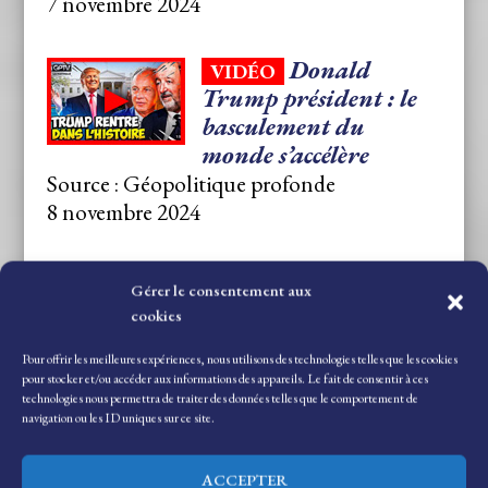
7 novembre 2024
Donald
VIDÉO
Trump président : le
basculement du
monde s’accélère
Source : Géopolitique profonde
8 novembre 2024
Têtes à Clash
VIDÉO
Gérer le consentement aux
– Trump est de
cookies
retour : le
chamboulement du
Pour offrir les meilleures expériences, nous utilisons des technologies telles que les cookies
pour stocker et/ou accéder aux informations des appareils. Le fait de consentir à ces
monde
technologies nous permettra de traiter des données telles que le comportement de
Source : TV Libertés
navigation ou les ID uniques sur ce site.
8 novembre 2024
ACCEPTER