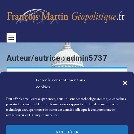
Auteur/autrice :
admin5737
Gérer le consentement aux
Posté par
admin5737
|
19 Avr, 2023
|
Non classé
|
cookies
Bienvenue sur WordPress. Ceci est votre premier article. Modifiez-
le ou supprimez-le, puis commencez à écrire !
Pour offrir les meilleures expériences, nous utilisons des technologies telles que les cookies
pour stocker et/ou accéder aux informations des appareils. Le fait de consentir à ces
technologies nous permettra de traiter des données telles que le comportement de
EN SAVOIR PLUS
navigation ou les ID uniques sur ce site.
ACCEPTER